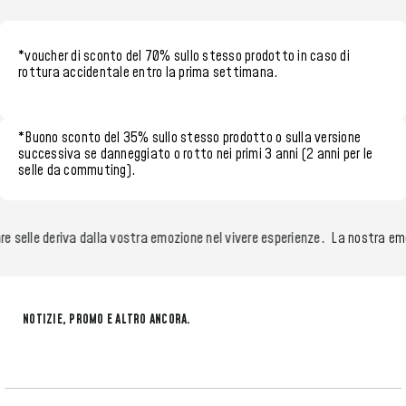
*voucher di sconto del 70%
sullo stesso prodotto in caso di
rottura accidentale entro la
prima settimana.
*
Buono sconto del 35%
sullo stesso prodotto o sulla versione
successiva se danneggiato o rotto nei
primi 3 anni (2 anni per le
selle da commuting)
.
e selle deriva dalla vostra emozione nel vivere esperienze.
La nostra emoz
NOTIZIE, PROMO E ALTRO ANCORA.