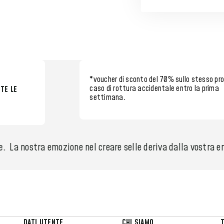
*voucher di sconto del 70%
sullo stesso pr
caso di rottura accidentale entro la
prima
TE LE
settimana.
.
La nostra emozione nel creare selle deriva dalla vostra em
DATI UTENTE
CHI SIAMO