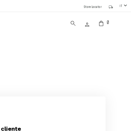
IT
Store Locator
0
cliente