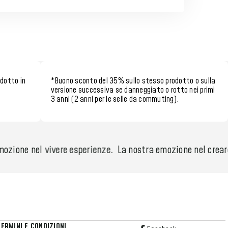
odotto in
*
Buono sconto del 35%
sullo stesso prodotto o sulla
versione successiva se danneggiato o rotto nei
primi
3 anni (2 anni per le selle da commuting)
.
ozione nel vivere esperienze.
La nostra emozione nel creare 
TERMINI E CONDIZIONI