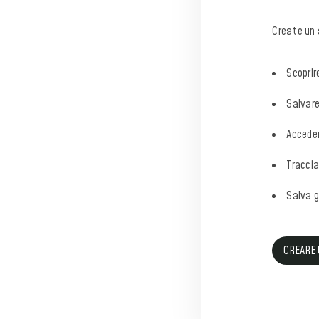
Create un 
Scoprir
Salvare 
Acceder
Traccia
Salva gl
CREARE