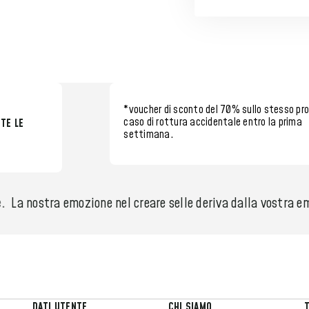
*voucher di sconto del 70%
sullo stesso pr
caso di rottura accidentale entro la
prima
TE LE
settimana.
.
La nostra emozione nel creare selle deriva dalla vostra em
DATI UTENTE
CHI SIAMO