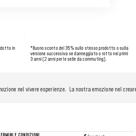
odotto in
*
Buono sconto del 35%
sullo stesso prodotto o sulla
versione successiva se danneggiato o rotto nei
primi
3 anni (2 anni per le selle da commuting)
.
ozione nel vivere esperienze.
La nostra emozione nel creare 
TERMINI E CONDIZIONI