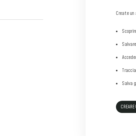
Create un 
Scoprir
Salvare 
Acceder
Traccia
Salva gl
CREARE