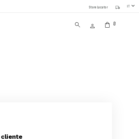
IT
Store Locator
0
cliente