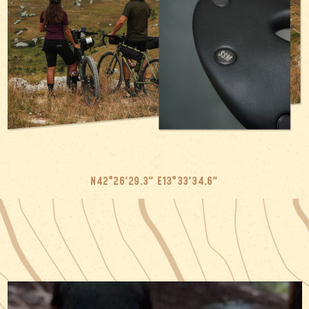
N42°26'29.3" E13°33'34.6"