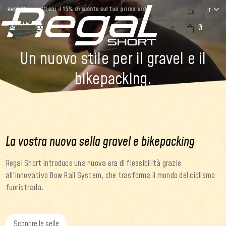
r e ottieni il 15% di sconto sul tuo primo ordine
IT
0
Un nuovo stile per il gravel e il
bikepacking.
La vostra nuova sella gravel e bikepacking
Regal Short introduce una nuova era di flessibilità grazie
all'innovativo Bow Rail System, che trasforma il mondo del ciclismo
fuoristrada.
Scoprire le selle