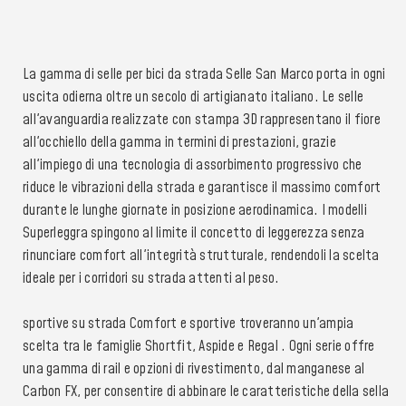
La gamma di selle per bici da strada Selle San Marco porta in ogni
uscita odierna oltre un secolo di artigianato italiano. Le selle
all'avanguardia realizzate con stampa 3D rappresentano il fiore
all'occhiello della gamma in termini di prestazioni, grazie
all'impiego di una tecnologia di assorbimento progressivo che
riduce le vibrazioni della strada e garantisce il massimo comfort
durante le lunghe giornate in posizione aerodinamica. I modelli
Superleggra spingono al limite il concetto di leggerezza senza
rinunciare comfort all'integrità strutturale, rendendoli la scelta
ideale per i corridori su strada attenti al peso.
sportive su strada Comfort e sportive troveranno un'ampia
scelta tra le famiglie Shortfit, Aspide e Regal . Ogni serie offre
una gamma di rail e opzioni di rivestimento, dal manganese al
Carbon FX, per consentire di abbinare le caratteristiche della sella