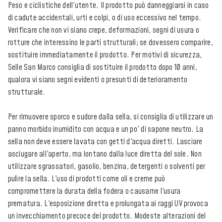
Peso e ciclistiche dell'utente. Il prodotto può danneggiarsi in caso
di cadute accidentali, urti e colpi, o di uso eccessivo nel tempo.
Verificare che non vi siano crepe, deformazioni, segni di usura o
rotture che interessino le parti strutturali; se dovessero comparire,
sostituire immediatamente il prodotto. Per motivi di sicurezza,
Selle San Marco consiglia di sostituire il prodotto dopo 10 anni,
qualora vi siano segni evidenti o presunti di deterioramento
strutturale.
Per rimuovere sporco e sudore dalla sella, si consiglia di utilizzare un
panno morbido inumidito con acqua e un po' di sapone neutro. La
sella non deve essere lavata con getti d'acqua diretti. Lasciare
asciugare all'aperto, ma lontano dalla luce diretta del sole. Non
utilizzare sgrassatori, gasolio, benzina, detergenti o solventi per
pulire la sella. L'uso di prodotti come oli e creme può
compromettere la durata della fodera o causarne l'usura
prematura. L'esposizione diretta e prolungata ai raggi UV provoca
un invecchiamento precoce del prodotto. Modeste alterazioni del