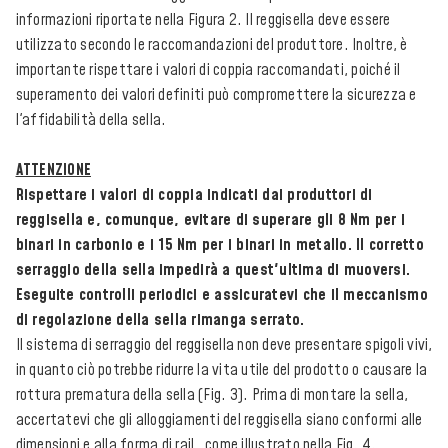
informazioni riportate nella Figura 2. Il reggisella deve essere
utilizzato secondo le raccomandazioni del produttore. Inoltre, è
importante rispettare i valori di coppia raccomandati, poiché il
superamento dei valori definiti può compromettere la sicurezza e
l'affidabilità della sella.
ATTENZIONE
Rispettare i valori di coppia indicati dai produttori di
reggisella e, comunque, evitare di superare gli 8 Nm per i
binari in carbonio e i 15 Nm per i binari in metallo. Il corretto
serraggio della sella impedirà a quest'ultima di muoversi.
Eseguite controlli periodici e assicuratevi che il meccanismo
di regolazione della sella rimanga serrato.
Il sistema di serraggio del reggisella non deve presentare spigoli vivi,
in quanto ciò potrebbe ridurre la vita utile del prodotto o causare la
rottura prematura della sella (Fig. 3). Prima di montare la sella,
accertatevi che gli alloggiamenti del reggisella siano conformi alle
dimensioni e alla forma di rail , come illustrato nella Fig. 4.