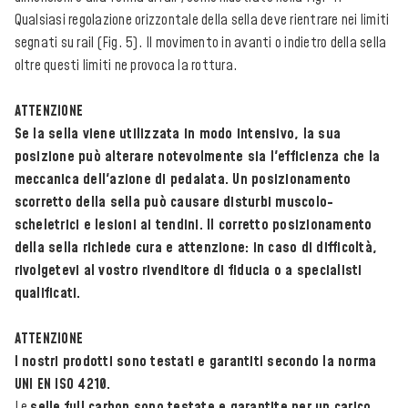
Qualsiasi regolazione orizzontale della sella deve rientrare nei limiti
segnati su rail (Fig. 5). Il movimento in avanti o indietro della sella
oltre questi limiti ne provoca la rottura.
ATTENZIONE
Se la sella viene utilizzata in modo intensivo, la sua
posizione può alterare notevolmente sia l'efficienza che la
meccanica dell'azione di pedalata. Un posizionamento
scorretto della sella può causare disturbi muscolo-
scheletrici e lesioni ai tendini. Il corretto posizionamento
della sella richiede cura e attenzione: in caso di difficoltà,
rivolgetevi al vostro rivenditore di fiducia o a specialisti
qualificati.
ATTENZIONE
I nostri prodotti sono testati e garantiti secondo la norma
UNI EN ISO 4210.
Le
selle full carbon sono testate e garantite per un carico