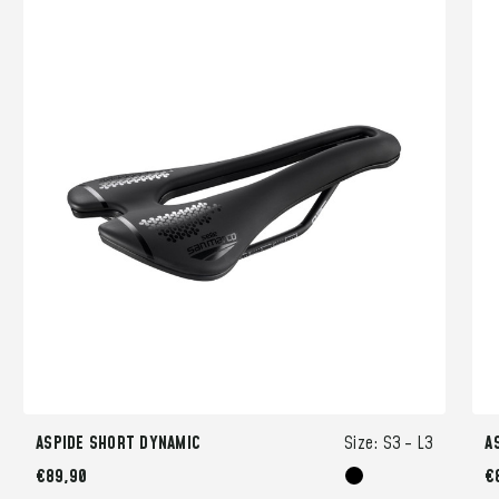
ASPIDE SHORT DYNAMIC
Size:
S3 -
L3
A
€89,90
€