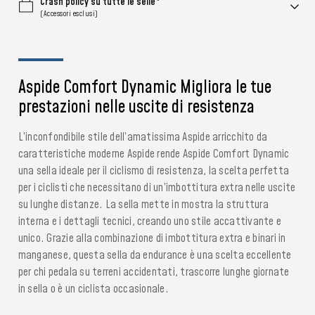
Crash policy su tutte le selle*
(Accessori esclusi)
Aspide Comfort Dynamic Migliora le tue
prestazioni nelle uscite di resistenza
L’inconfondibile stile dell’amatissima Aspide arricchito da
caratteristiche moderne Aspide rende Aspide Comfort Dynamic
una sella ideale per il ciclismo di resistenza, la scelta perfetta
per i ciclisti che necessitano di un’imbottitura extra nelle uscite
su lunghe distanze. La sella mette in mostra la struttura
interna e i dettagli tecnici, creando uno stile accattivante e
unico. Grazie alla combinazione di imbottitura extra e binari in
manganese, questa sella da endurance è una scelta eccellente
per chi pedala su terreni accidentati, trascorre lunghe giornate
in sella o è un ciclista occasionale.