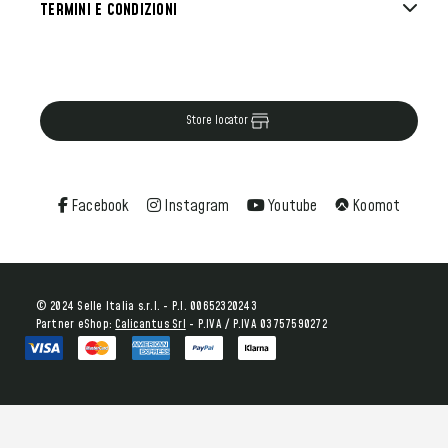
TERMINI E CONDIZIONI
Store locator
Facebook
Instagram
Youtube
Koomot
© 2024 Selle Italia s.r.l. - P.I. 00652320243
Partner eShop:
Calicantus Srl
- P.IVA / P.IVA 03757590272