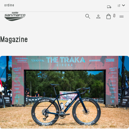
rdine
IT
0
Magazine