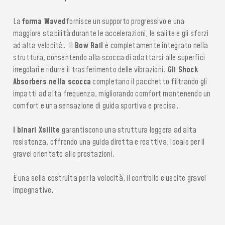
La
forma Waved
fornisce un supporto progressivo e una
maggiore stabilità durante le accelerazioni, le salite e gli sforzi
ad alta velocità. Il
Bow Rail
è completamente integrato nella
struttura, consentendo alla scocca di adattarsi alle superfici
irregolari e ridurre il trasferimento delle vibrazioni.
Gli Shock
Absorbers nella scocca
completano il pacchetto filtrando gli
impatti ad alta frequenza, migliorando comfort mantenendo un
comfort e una sensazione di guida sportiva e precisa.
I binari Xsilite
garantiscono una struttura leggera ad alta
resistenza, offrendo una guida diretta e reattiva, ideale per il
gravel orientato alle prestazioni.
È una sella costruita per la velocità, il controllo e uscite gravel
impegnative.