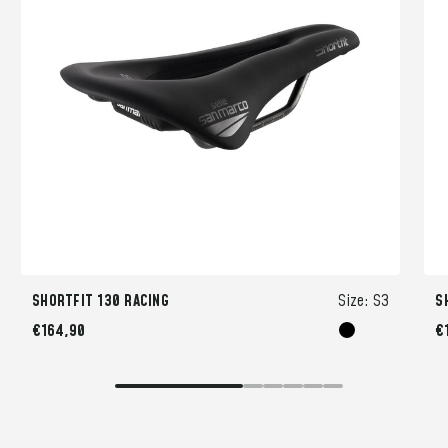
SHORTFIT 130 RACING
Size:
S3
S
€164,90
€