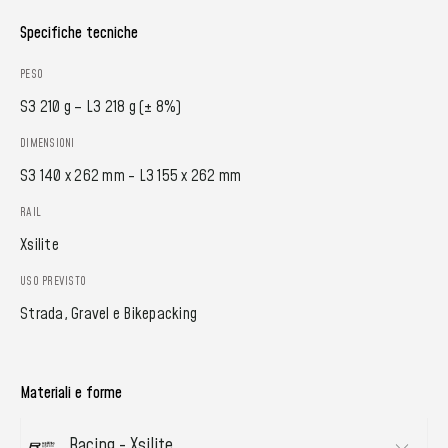
Specifiche tecniche
PESO
S3 210 g – L3 218 g (± 8%)
DIMENSIONI
S3 140 x 262 mm - L3 155 x 262 mm
RAIL
Xsilite
USO PREVISTO
Strada, Gravel e Bikepacking
Materiali e forme
Racing - Xsilite