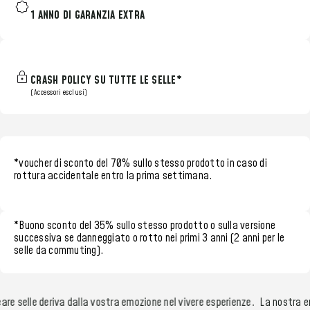
1 ANNO DI GARANZIA EXTRA
CRASH POLICY SU TUTTE LE SELLE*
(Accessori esclusi)
*voucher di sconto del 70%
sullo stesso prodotto in caso di
rottura accidentale entro la
prima settimana.
*
Buono sconto del 35%
sullo stesso prodotto o sulla versione
successiva se danneggiato o rotto nei
primi 3 anni (2 anni per le
selle da commuting)
.
re selle deriva dalla vostra emozione nel vivere esperienze.
La nostra em