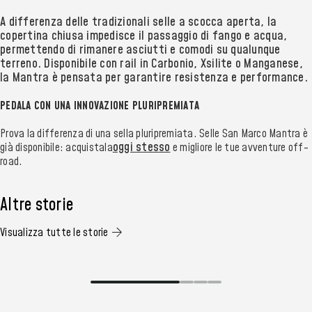
A differenza delle tradizionali selle a scocca aperta, la
copertina chiusa impedisce il passaggio di fango e acqua,
permettendo di rimanere asciutti e comodi su qualunque
terreno. Disponibile con rail in Carbonio, Xsilite o Manganese,
la Mantra è pensata per garantire resistenza e performance.
PEDALA CON UNA INNOVAZIONE PLURIPREMIATA
Prova la differenza di una sella pluripremiata. Selle San Marco Mantra è
oggi stesso
già disponibile: acquistala
e migliore le tue avventure off-
road.
I
Altre storie
Come Adam Jordan ha vinto la Seven
d
Visualizza tutte le storie
Serpents su una sella stampata in 3D
S