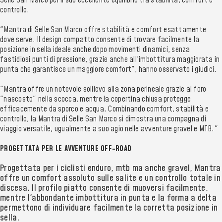
Selle San Marco per il suo eccellente equilibrio tra stabilità, comfort e
controllo.
"Mantra di Selle San Marco offre stabilità e comfort esattamente
dove serve. Il design compatto consente di trovare facilmente la
posizione in sella ideale anche dopo movimenti dinamici, senza
fastidiosi punti di pressione, grazie anche all'imbottitura maggiorata in
punta che garantisce un maggiore comfort", hanno osservato i giudici.
"Mantra offre un notevole sollievo alla zona perineale grazie al foro
"nascosto" nella scocca, mentre la copertina chiusa protegge
efficacemente da sporco e acqua. Combinando comfort, stabilità e
controllo, la Mantra di Selle San Marco si dimostra una compagna di
viaggio versatile, ugualmente a suo agio nelle avventure gravel e MTB."
PROGETTATA PER LE AVVENTURE OFF-ROAD
Progettata per i ciclisti enduro, mtb ma anche gravel, Mantra
offre un comfort assoluto sulle salite e un controllo totale in
discesa. Il profilo piatto consente di muoversi facilmente,
mentre l'abbondante imbottitura in punta e la forma a delta
permettono di individuare facilmente la corretta posizione in
sella.